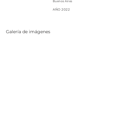
Buenos Aires
AÑO 2022
Galerí
a de imá
genes